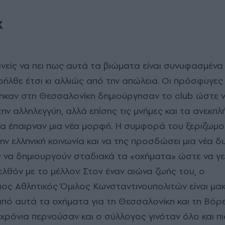
Κ
είς να πει πως αυτά τα βιώματα είναι συνυφασμένα 
ήλθε έτσι κι αλλιώς από την απώλεια. Οι πρόσφυγες
ηκαν στη Θεσσαλονίκη δημιούργησαν το club ώστε 
 την αλληλεγγύη, αλλά επίσης τις μνήμες και τα ανεκ
θα έπαιρναν μια νέα μορφή. Η συμφορά του ξεριζωμο
 ελληνική κοινωνία και να της προσδώσει μια νέα δυ
 να δημιουργούν σταδιακά τα «οχήματα» ώστε να 
λθόν με το μέλλον. Στον έναν αιώνα ζωής του, ο
ος Αθλητικός Όμιλος Κωνσταντινουπολιτών είναι μα
πό αυτά τα οχήματα για τη Θεσσαλονίκη και τη Βόρε
ρόνια περνούσαν και ο σύλλογος γινόταν όλο και πι