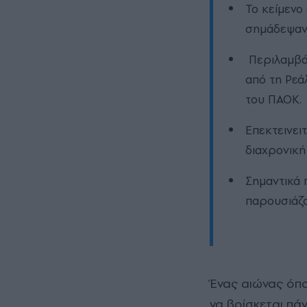
Το κείμενο
σημάδεψαν 
Περιλαμβάν
από τη Ρεά
του ΠΑΟΚ.
Επεκτεινει
διαχρονική
Σημαντικά
παρουσιάζο
Ένας αιώνας όπου μάλλον κυριαρχεί το μαύρο έναντι του λευκού. Με το δεύτερο
να βρίσκεται πάν