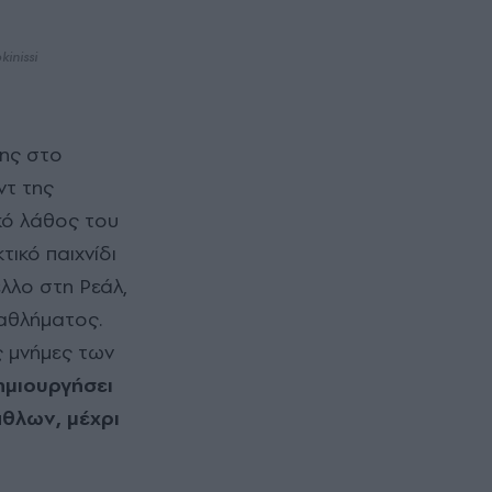
inissi
ντ της
ικό λάθος του
ικό παιχνίδι
λλο στη Ρεάλ,
 αθλήματος.
ς μνήμες των
ημιουργήσει
άθλων, μέχρι