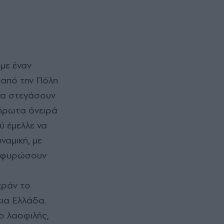
με έναν
 από την Πόλη
να στεγάσουν
πλήρωτα όνειρά
ύ έμελλε να
ναμική, με
γεφυρώσουν
κράν το
ια Ελλάδα.
ο λαοφιλής,