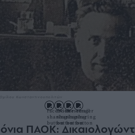
 Ομίλου Κωνσταντινουπολιτών
ρόνια ΠΑΟΚ: Δικαιολογώντ