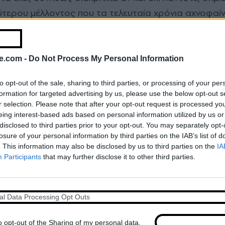
ύτερου μέλλοντος που τα τελευταία χρόνια αχνοφαίν
ατούσε τον πατέρα του σφιχτά από το χέρι. Για π
ην Τούμπα, ζήτημα να είχε δει μισό ματς στην τηλεόρ
άβει να γνωρίσει μόνο τον δυνατό ΠΑΟΚ του μπάσκετ
e.com -
Do Not Process My Personal Information
παθούσε, δεν μπορούσε να καταλάβει γιατί οι Αμερικ
to opt-out of the sale, sharing to third parties, or processing of your per
κά ματς και όχι στα ελληνικά. Στο χορτάρι εκείνη τη
formation for targeted advertising by us, please use the below opt-out s
κλής του Χατζηπαναγή. Ένα εύκολο 0-2 τον έκανε να
r selection. Please note that after your opt-out request is processed y
eing interest-based ads based on personal information utilized by us or
τα μετρημένα του οκτώ χρόνια. «Σκούρα τα πράγμα
disclosed to third parties prior to your opt-out. You may separately opt-
 είναι η ιστορία». Λίγα χρόνια μετά, δύο στιγμιότυπ
losure of your personal information by third parties on the IAB’s list of
. This information may also be disclosed by us to third parties on the
IA
μυαλό ως πρωταρχικά σημεία αναφοράς.
Participants
that may further disclose it to other third parties.
 ΠΑΟΚ
al Data Processing Opt Outs
o opt-out of the Sharing of my personal data.