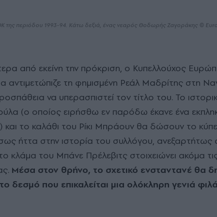
Κ της περιόδου 1993-94. Κάτω δεξιά, ένας νεαρός Θοδωρής Ζαγοράκης © Eurok
 αντιμετώπιζε τη φημισμένη Ρεάλ Μαδρίτης στη Να
προσπάθεια να υπερασπιστεί τον τίτλο του. Το ιστορ
λα (ο οποίος ειρήσθω εν παρόδω έκανε ένα εκπληκτ
ά) και το καλάθι του Ρίκι Μπράουν θα δώσουν το κύπε
ίσως ήττα στην ιστορία του συλλόγου, ανεξαρτήτως
 το κλάμα του Μπάνε Πρέλεβιτς στοιχειώνει ακόμα τι
ας.
Μέσα στον θρήνο, το σχετικό ενσταντανέ θα δ
το δεσμό που επικαλείται μια ολόκληρη γενιά φιλ