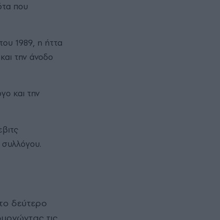
ότα που
ου 1989, η ήττα
και την άνοδο
γο και την
εβιτς
 συλλόγου.
ιουργώντας τις