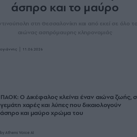
άσπρο και το μαύρο
τινούπολη στη Θεσσαλονίκη και από εκεί σε όλο το
αιώνας ασπρόμαυρης κληρονομιάς
|
ογιάννης
11.06.2026
 ΠΑΟΚ: Ο Δικέφαλος κλείνει έναν αιώνα ζωής, 
α γεμάτη χαρές και λύπες που δικαιολογούν
 άσπρο και μαύρο χρώμα του
by Athens Voice AI