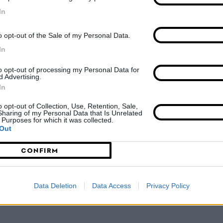
In
χρόνια ιστορίας και σύγχρονα σημεία
o opt-out of the Sale of my Personal Data.
In
to opt-out of processing my Personal Data for
Μέχελεν του Βελγίου - είχε στεφθεί Κυπελλούχος Ευρ
d Advertising.
In
ξεις μεταξύ άλλων τον θρύλο του βελγικού ποδοσφα
από τα δοκάρια. Ο ΠΑΟΚ όχι μόνο κράτησε, αλλά πήρ
o opt-out of Collection, Use, Retention, Sale,
Sharing of my Personal Data that Is Unrelated
ση με γκολ του Μπορμπόκη στο 80'. Ενός παίκτη που μ
 Purposes for which it was collected.
Out
 και ελάχιστους ακόμα, υπήρξαν στήριγμα και σημε
κά, όπου οι ελάχιστες επιτυχίες αφορούσαν το γόητρ
CONFIRM
όκης έφυγε από τη ζωή πριν από λίγες ημέρες, στις 
 59 ετών.
Data Deletion
Data Access
Privacy Policy