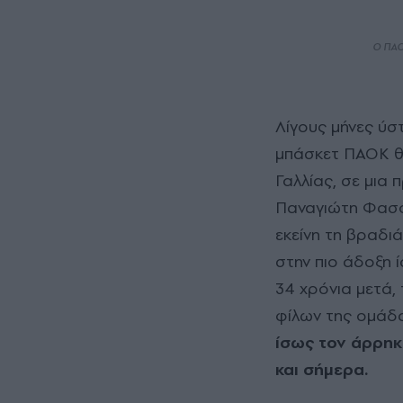
Ο ΠΑΟ
Λίγους μήνες ύστερα από εκείνη την πρόκριση, ο Κυπελλούχος Ευρώπης στο
μπάσκετ ΠΑΟΚ θα
Γαλλίας, σε μια 
Παναγιώτη Φασού
εκείνη τη βραδι
στην πιο άδοξη 
34 χρόνια μετά,
φίλων της ομάδ
ίσως τον άρρηκ
και σήμερα.