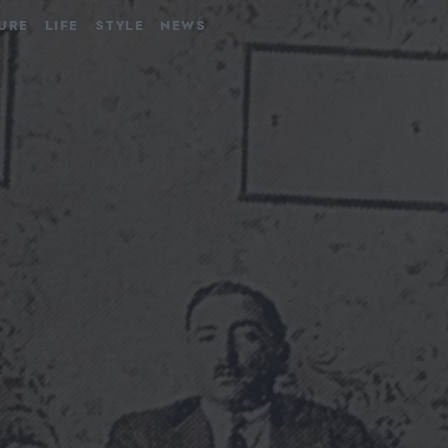
URE
LIFE
STYLE
NEWS
tion