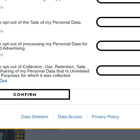
Χαλκιδική
In
Μια ώρα από τη Θεσσαλονίκη, ένα
o opt-out of the Sale of my Personal Data.
βουνό και ένας διαφορετικός
In
κόσμος
to opt-out of processing my Personal Data for
d Advertising.
In
ThessVoice Team
|
06.07.2026
o opt-out of Collection, Use, Retention, Sale,
Sharing of my Personal Data that Is Unrelated
Η μπύρα MOMUS
 Purposes for which it was collected.
Out
Contemporary Ale
CONFIRM
είναι εδώ!
Data Deletion
Data Access
Privacy Policy
Όταν η τέχνη γίνεται γευστική
απόλαυση