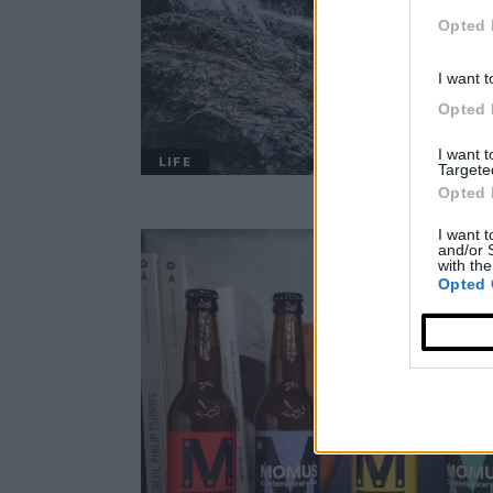
Opted 
I want t
Opted 
I want 
LIFE
Targete
Opted 
I want t
and/or 
with the
Opted 