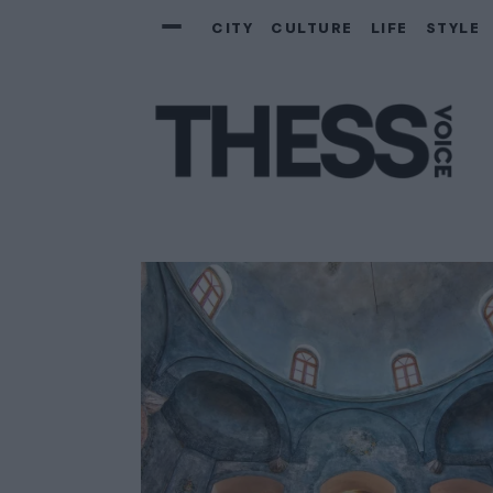
Main
CITY
CULTURE
LIFE
STYLE
navigation
Skip
to
main
content