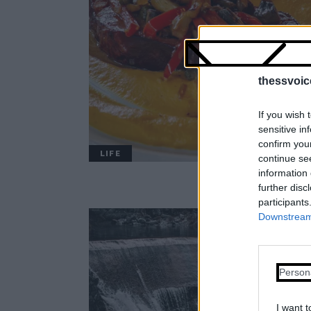
thessvoic
If you wish 
sensitive in
confirm you
LIFE
continue se
information 
further disc
participants
Downstream 
Person
I want t