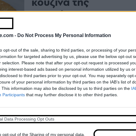
κουζίνα της
Δυτικής
Μακεδονίας στα
καλύτερά της
e.com -
Do Not Process My Personal Information
to opt-out of the sale, sharing to third parties, or processing of your per
Η Θεσσαλονίκη δε χαμπαριάζει.
formation for targeted advertising by us, please use the below opt-out s
Οδηγεί 165 χιλιόμετρα για να φάει
r selection. Please note that after your opt-out request is processed y
eing interest-based ads based on personal information utilized by us or
λουκούλλεια
disclosed to third parties prior to your opt-out. You may separately opt-
losure of your personal information by third parties on the IAB’s list of
. This information may also be disclosed by us to third parties on the
IA
Βάσω Βλαχοπούλου
|
13.07.2026
Participants
that may further disclose it to other third parties.
Λιτόχωρο: Όταν οι
Θεσσαλονικείς
al Data Processing Opt Outs
«προδίδουν» τη
o opt-out of the Sharing of my personal data.